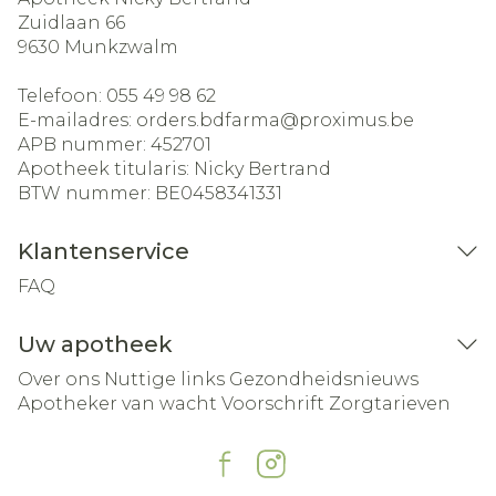
Zuidlaan 66
9630
Munkzwalm
Telefoon:
055 49 98 62
E-mailadres:
orders.bdfarma@
proximus.be
APB nummer:
452701
Apotheek titularis:
Nicky Bertrand
BTW nummer:
BE0458341331
Klantenservice
FAQ
Uw apotheek
Over ons
Nuttige links
Gezondheidsnieuws
Apotheker van wacht
Voorschrift
Zorgtarieven