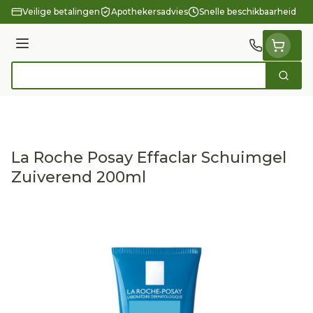
Ga naar de inhoud
Veilige betalingen
Apothekersadvies
Snelle beschikbaarheid
Menu
Zoek
Product, merk, categorie...
La Roche Posay Effaclar Schuimgel
Zuiverend 200ml