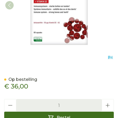
Quercus Astapure K2 Caps
Op bestelling
€ 36,00
Aantal
Bestel