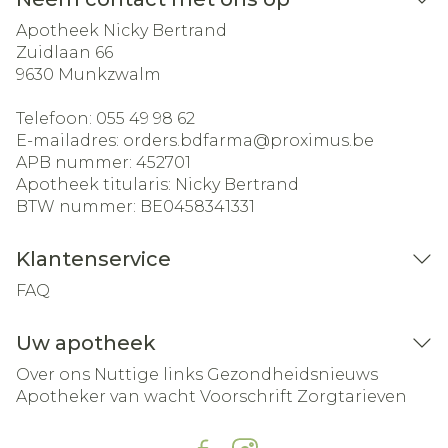
Apotheek Nicky Bertrand
Zuidlaan 66
9630
Munkzwalm
Telefoon:
055 49 98 62
E-mailadres:
orders.bdfarma@
proximus.be
APB nummer:
452701
Apotheek titularis:
Nicky Bertrand
BTW nummer:
BE0458341331
Klantenservice
FAQ
Uw apotheek
Over ons
Nuttige links
Gezondheidsnieuws
Apotheker van wacht
Voorschrift
Zorgtarieven