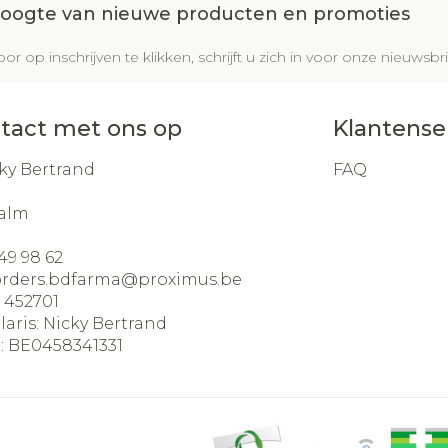
 hoogte van nieuwe producten en promoties
or op inschrijven te klikken, schrijft u zich in voor onze nieuws
tact met ons op
Klantense
ky Bertrand
FAQ
alm
49 98 62
orders.bdfarma@
proximus.be
:
452701
laris:
Nicky Bertrand
:
BE0458341331