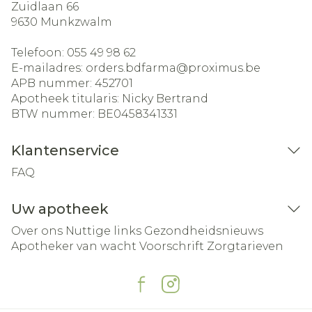
Zuidlaan 66
9630
Munkzwalm
Telefoon:
055 49 98 62
E-mailadres:
orders.bdfarma@
proximus.be
APB nummer:
452701
Apotheek titularis:
Nicky Bertrand
BTW nummer:
BE0458341331
Klantenservice
FAQ
Uw apotheek
Over ons
Nuttige links
Gezondheidsnieuws
Apotheker van wacht
Voorschrift
Zorgtarieven