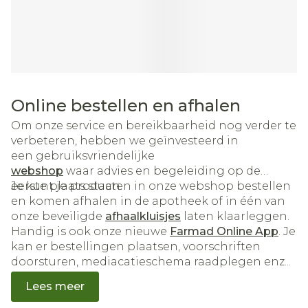
Online bestellen en afhalen
Om onze service en bereikbaarheid nog verder te
verbeteren, hebben we geïnvesteerd in
een gebruiksvriendelijke
webshop
waar advies en begeleiding op de
eerste plaats staan.
Je kunt je producten in onze webshop bestellen
en komen afhalen in de apotheek of in één van
onze beveiligde
afhaalkluisjes
laten klaarleggen.
Handig is ook onze nieuwe
Farmad Online App
. Je
kan er bestellingen plaatsen, voorschriften
doorsturen, mediacatieschema raadplegen enz...
Lees meer