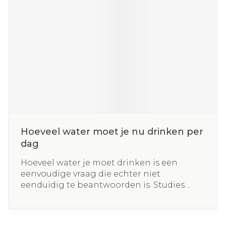
Hoeveel water moet je nu drinken per
dag
Hoeveel water je moet drinken is een
eenvoudige vraag die echter niet
eenduidig te beantwoorden is. Studies
hebben in de loop der jaren verschillende
aanbevelingen opgeleverd. De behoefte
aan water hangt echter af van vele