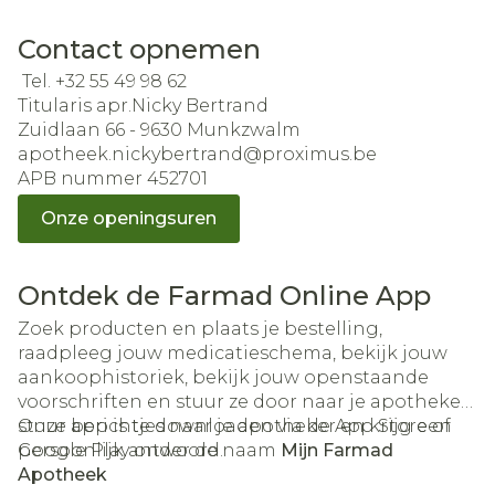
Contact opnemen
Tel. +32 55 49 98 62
Titularis apr.Nicky Bertrand
Zuidlaan 66 - 9630 Munkzwalm
apotheek.nickybertrand@proximus.be
APB nummer 452701
Onze openingsuren
Ontdek de Farmad Online App
Zoek producten en plaats je bestelling,
raadpleeg jouw medicatieschema, bekijk jouw
aankoophistoriek, bekijk jouw openstaande
voorschriften en stuur ze door naar je apotheker,
stuur berichtjes naar je apotheker en krijg een
Onze app is te downloaden via de App Store of
persoonlijk antwoord.
Google Play onder de naam
Mijn Farmad
Apotheek