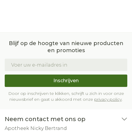
individuele en externe factoren. Lees in dit
artikel meer over de vochtbehoefte van je
lichaam. Zo kan je beter voor jezelf
inschatten hoeveel water je elke dag moet
drinken.
Blijf op de hoogte van nieuwe producten
en promoties
E-mail adres
Inschrijven
Door op inschrijven te klikken, schrijft u zich in voor onze
nieuwsbrief en gaat u akkoord met onze
privacy policy
.
Neem contact met ons op
Apotheek Nicky Bertrand