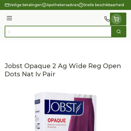
Ga naar de inhoud
Veilige betalingen
Apothekersadvies
Snelle beschikbaarheid
Menu
Zoek
Product, merk, categorie...
Jobst Opaque 2 Ag Wide Reg Open
Dots Nat Iv Pair