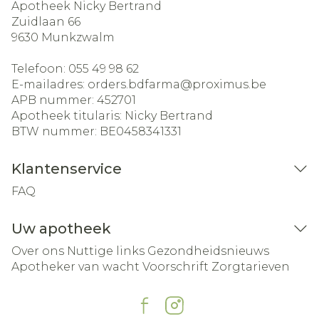
Apotheek Nicky Bertrand
Zuidlaan 66
9630
Munkzwalm
Telefoon:
055 49 98 62
E-mailadres:
orders.bdfarma@
proximus.be
APB nummer:
452701
Apotheek titularis:
Nicky Bertrand
BTW nummer:
BE0458341331
Klantenservice
FAQ
Uw apotheek
Over ons
Nuttige links
Gezondheidsnieuws
Apotheker van wacht
Voorschrift
Zorgtarieven