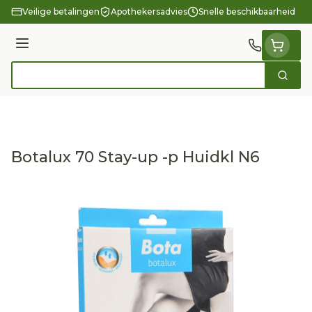
Ga naar de inhoud
Veilige betalingen
Apothekersadvies
Snelle beschikbaarheid
Menu
Zoek
Product, merk, categorie...
Botalux 70 Stay-up -p Huidkl N6