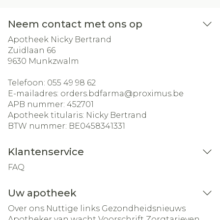
Neem contact met ons op
Apotheek Nicky Bertrand
Zuidlaan 66
9630
Munkzwalm
Telefoon:
055 49 98 62
E-mailadres:
orders.bdfarma@
proximus.be
APB nummer:
452701
Apotheek titularis:
Nicky Bertrand
BTW nummer:
BE0458341331
Klantenservice
FAQ
Uw apotheek
Over ons
Nuttige links
Gezondheidsnieuws
Apotheker van wacht
Voorschrift
Zorgtarieven