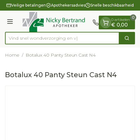
Dia 1 van 1
Ga naar de inhoud
Veilige betalingen
Apothekersadvies
Snelle beschikbaarheid
0
0 artikelen
Menu
€ 0,00
Vind snel wondverzorgi
Zoek
Product, merk, categorie...
Home
/
Botalux 40 Panty Steun Cast N4
Botalux 40 Panty Steun Cast N4