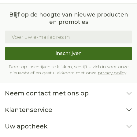
verwijderd van een warmtebron en niet in de
zon.
Blijf op de hoogte van nieuwe producten
en promoties
Bewaren op een droge plaats, afgesloten van
het licht.
E-mail adres
Niet samen gebruiken met crème, olie of zalf.
Bij onvakkundig gebruik en eigenmachtig
Inschrijven
aangebrachte veranderingen vervalt elke
aansprakelijkheid.
Door op inschrijven te klikken, schrijft u zich in voor onze
nieuwsbrief en gaat u akkoord met onze
privacy policy
.
Neem contact met ons op
Klantenservice
Uw apotheek