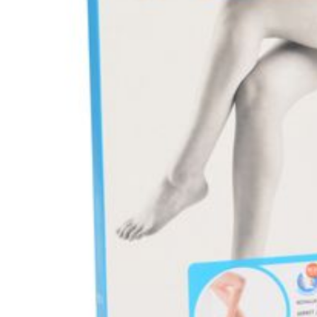
en grondig naspoe
Niet chemisch rein
Niet wringen, even
Laten drogen op k
warmtebron en nie
Bewaren op een dro
Niet samen gebruik
Bij onvakkundig 
veranderingen verv