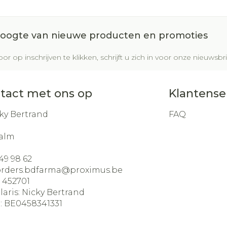
 hoogte van nieuwe producten en promoties
or op inschrijven te klikken, schrijft u zich in voor onze nieuws
tact met ons op
Klantense
ky Bertrand
FAQ
alm
49 98 62
orders.bdfarma@
proximus.be
:
452701
laris:
Nicky Bertrand
:
BE0458341331