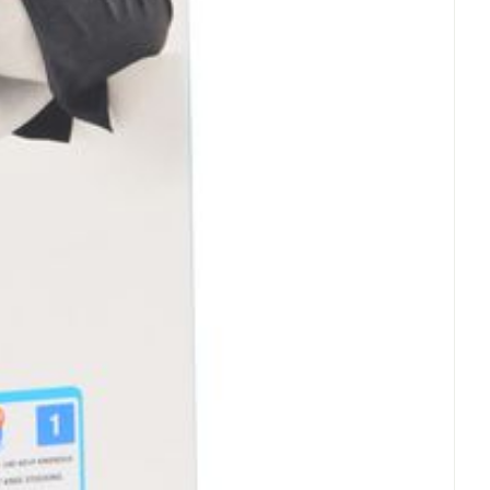
len.
igen en niet strijken.
tueel in een handdoek rollen.
amertemperatuur, verwijderd van een
t in de zon.
ge plaats, afgesloten van het licht.
en met crème, olie of zalf.
gebruik en eigenmachtig aangebrachte
alt elke aansprakelijkheid.