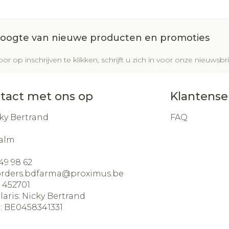
 hoogte van nieuwe producten en promoties
or op inschrijven te klikken, schrijft u zich in voor onze nieuws
tact met ons op
Klantense
ky Bertrand
FAQ
alm
49 98 62
orders.bdfarma@
proximus.be
:
452701
laris:
Nicky Bertrand
:
BE0458341331