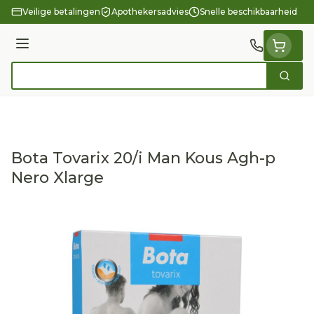
Ga naar de inhoud
Veilige betalingen
Apothekersadvies
Snelle beschikbaarheid
Menu
Zoek
Product, merk, categorie...
Bota Tovarix 20/i Man Kous Agh-p
Nero Xlarge