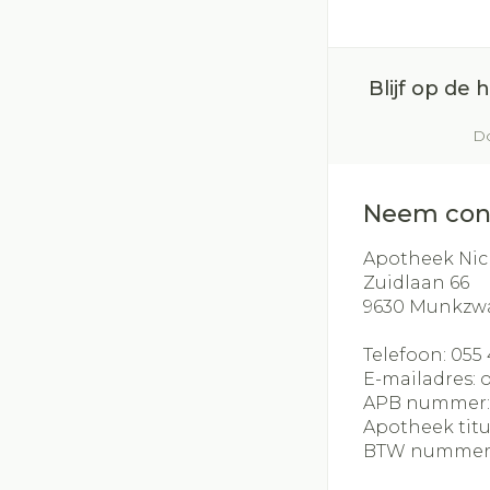
slijmhoest
Batterijen
Handhygiëne
Massagebalse
Toebehoren
Manicure & pe
inhalatie
Blijf op de
Steriel materia
Mond
Do
Hormonaal stel
Droge mond
Neem con
Elektrische ta
Interdentaal - f
Apotheek Nic
Zuidlaan 66
Kunstgebit
9630
Munkzw
Toon meer
Telefoon:
055 
E-mailadres:
APB nummer
Apotheek titu
BTW nummer