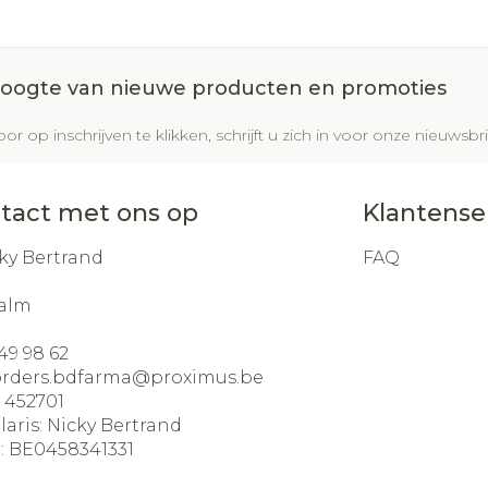
Glauco
Make-u
Ademhal
gebrui
Nagels
Toon m
m en
Badkam
dicure
Eyeline
Allergie
Nagellak
 hoogte van nieuwe producten en promoties
al
Bed
Mascar
Oor
Kalk- en schimmelnagels
Doorlig
or op inschrijven te klikken, schrijft u zich in voor onze nieuws
sel
Oogsc
Nagelbijten
Anti tumor middelen
Toon m
Toon m
Nagelversterkend
tact met ons op
Klantense
ndenborstels
Toon meer
Snurken
los
ky Bertrand
FAQ
Supplementen
alm
49 98 62
orders.bdfarma@
proximus.be
:
452701
laris:
Nicky Bertrand
:
BE0458341331