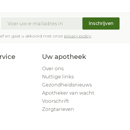
Buik
om
p penselen en
ing en zuurstof
Doffe huid
Diverse geneesmiddelen
ksvoorwerpen
Arm
eer
er
Toon meer
r - oogpotlood
E-mail adres
Elleboog
Inschrijven
a
Enkel en voet
Haar
Zelfbruiner
gen - decubitis
brief en gaat u akkoord met onze
privacy policy
.
haduw
Toon meer
eer
eer
rvice
Uw apotheek
Scheren
Over ons
Nuttige links
CBD
Gezondheidsnieuws
Apotheker van wacht
Voorschrift
Zorgtarieven