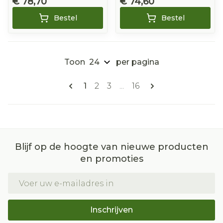
€ 78,70
€ 74,60
Bestel
Bestel
Toon
per pagina
Pagina's
U lees momenteel pagina
Pagina
Pagina
Pagina
1
2
3
...
16
Blijf op de hoogte van nieuwe producten
en promoties
E-mail adres
Inschrijven