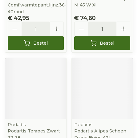
Comf.warmtepant.lijnz.36-
M 45 W Xl
40rood
€ 42,95
€ 74,60
Aantal
Aantal
Bestel
Bestel
Podartis
Podartis
Podartis Terapes Zwart
Podartis Alipes Schoen
37-38
Dame Beige 42l