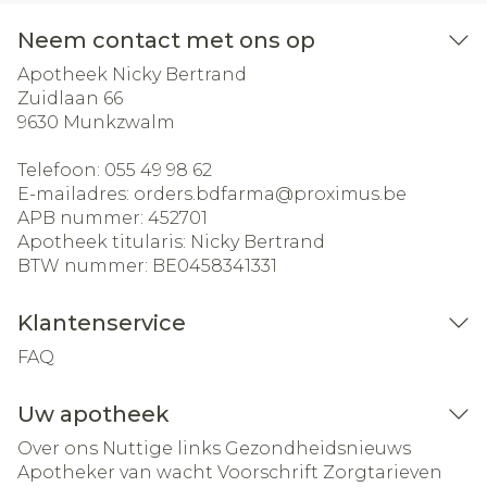
Neem contact met ons op
Apotheek Nicky Bertrand
Zuidlaan 66
9630
Munkzwalm
Telefoon:
055 49 98 62
E-mailadres:
orders.bdfarma@
proximus.be
APB nummer:
452701
Apotheek titularis:
Nicky Bertrand
BTW nummer:
BE0458341331
Klantenservice
FAQ
Uw apotheek
Over ons
Nuttige links
Gezondheidsnieuws
Apotheker van wacht
Voorschrift
Zorgtarieven