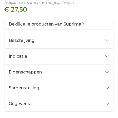
bekijken we samen de mogelijkheden.
€ 27,50
Bekijk alle producten van Suprima
Beschrijving
Indicatie
Eigenschappen
Samenstelling
Sluiting
Gegevens
Kleur
Verpakking
CNK
2501880