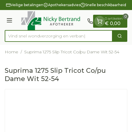
Dia 1 van 1
Ga naar de inhoud
Veilige betalingen
Apothekersadvies
Snelle beschikbaarheid
0
0 artikelen
Menu
€ 0,00
Vind snel wondverzorging en
Zoek
Product, merk, categorie...
Home
/
Suprima 1275 Slip Tricot Co/pu Dame Wit 52-54
Suprima 1275 Slip Tricot Co/pu
Dame Wit 52-54