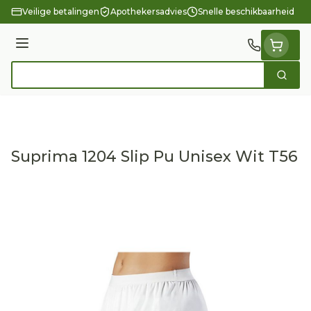
Ga naar de inhoud
Veilige betalingen
Apothekersadvies
Snelle beschikbaarheid
Menu
Zoek
Product, merk, categorie...
Suprima 1204 Slip Pu Unisex Wit T56