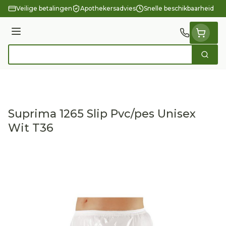
Ga naar de inhoud
Veilige betalingen
Apothekersadvies
Snelle beschikbaarheid
Menu
Zoek
Product, merk, categorie...
Suprima 1265 Slip Pvc/pes Unisex
Wit T36