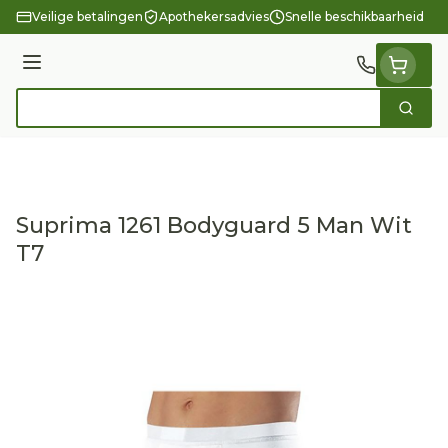
Ga naar de inhoud
Veilige betalingen
Apothekersadvies
Snelle beschikbaarheid
Menu
Zoek
Product, merk, categorie...
Suprima 1261 Bodyguard 5 Man Wit
T7