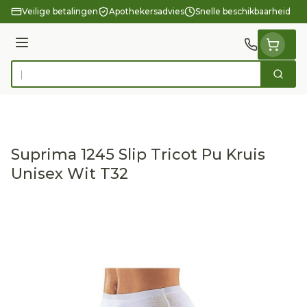
Ga naar de inhoud
Veilige betalingen
Apothekersadvies
Snelle beschikbaarheid
Menu
Zoek
Product, merk, categorie...
Suprima 1245 Slip Tricot Pu Kruis
Unisex Wit T32