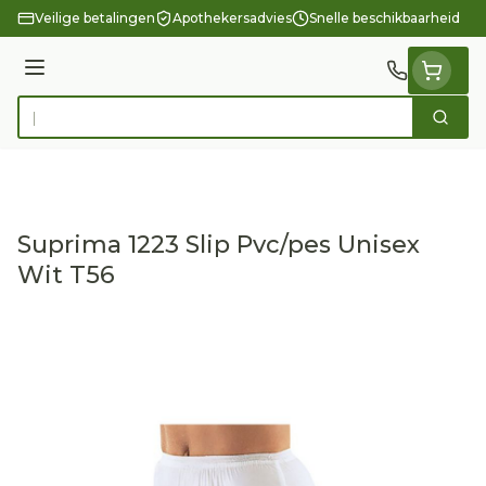
Ga naar de inhoud
Veilige betalingen
Apothekersadvies
Snelle beschikbaarheid
Menu
Zoek
Product, merk, categorie...
Suprima 1223 Slip Pvc/pes Unisex
Wit T56