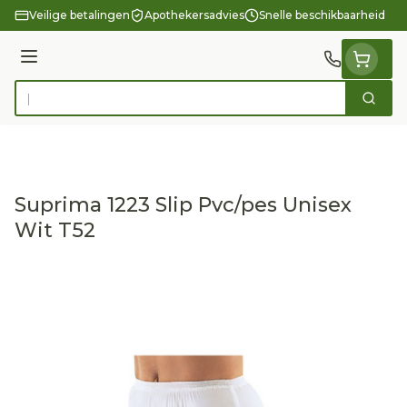
Ga naar de inhoud
Veilige betalingen
Apothekersadvies
Snelle beschikbaarheid
Menu
Zoek
Product, merk, categorie...
Suprima 1223 Slip Pvc/pes Unisex
Wit T52