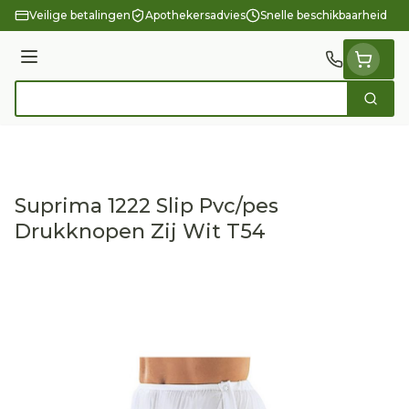
Ga naar de inhoud
Veilige betalingen
Apothekersadvies
Snelle beschikbaarheid
Menu
Zoek
Product, merk, categorie...
Suprima 1222 Slip Pvc/pes
Drukknopen Zij Wit T54