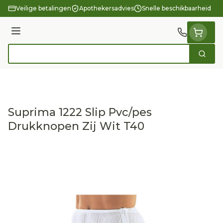
Ga naar de inhoud
Veilige betalingen
Apothekersadvies
Snelle beschikbaarheid
Menu
Zoek
Product, merk, categorie...
Suprima 1222 Slip Pvc/pes
Drukknopen Zij Wit T40