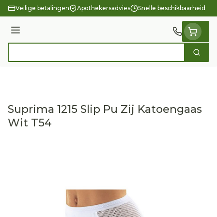
Ga naar de inhoud
Veilige betalingen
Apothekersadvies
Snelle beschikbaarheid
Menu
Zoek
Product, merk, categorie...
Suprima 1215 Slip Pu Zij Katoengaas
Wit T54