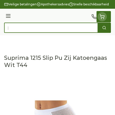
Ga naar de inhoud
Veilige betalingen
Apothekersadvies
Snelle beschikbaarheid
Menu
Zoek
Product, merk, categorie...
Suprima 1215 Slip Pu Zij Katoengaas
Wit T44