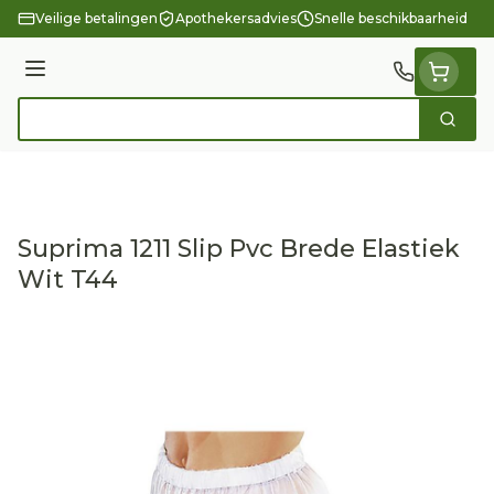
Ga naar de inhoud
Veilige betalingen
Apothekersadvies
Snelle beschikbaarheid
Menu
Zoek
Product, merk, categorie...
Suprima 1211 Slip Pvc Brede Elastiek
Wit T44