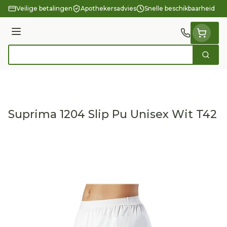
Ga naar de inhoud
Veilige betalingen
Apothekersadvies
Snelle beschikbaarheid
Menu
Zoek
Product, merk, categorie...
Suprima 1204 Slip Pu Unisex Wit T42