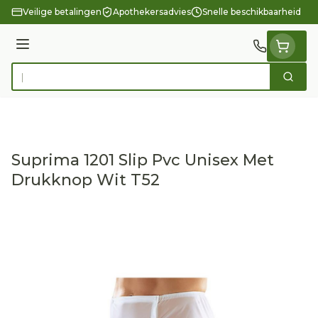
Ga naar de inhoud
Veilige betalingen
Apothekersadvies
Snelle beschikbaarheid
Menu
Zoek
Product, merk, categorie...
Suprima 1201 Slip Pvc Unisex Met
Drukknop Wit T52