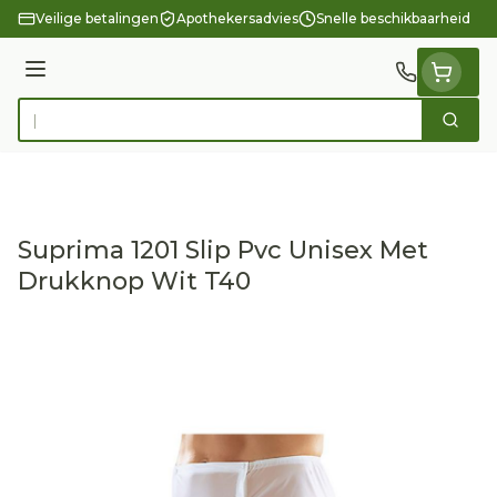
Ga naar de inhoud
Veilige betalingen
Apothekersadvies
Snelle beschikbaarheid
Menu
Zoek
Product, merk, categorie...
Suprima 1201 Slip Pvc Unisex Met
Drukknop Wit T40