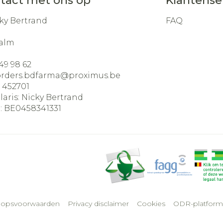
tact met ons op
Klantense
ky Bertrand
FAQ
alm
49 98 62
orders.bdfarma@
proximus.be
:
452701
laris:
Nicky Bertrand
:
BE0458341331
oopsvoorwaarden
Privacy disclaimer
Cookies
ODR-platform