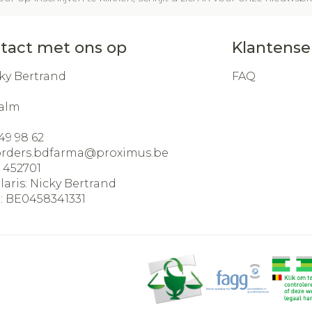
tact met ons op
Klantense
ky Bertrand
FAQ
alm
49 98 62
orders.bdfarma@
proximus.be
:
452701
laris:
Nicky Bertrand
:
BE0458341331