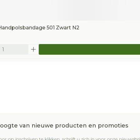
Handpolsbandage 501 Zwart N2
 hoogte van nieuwe producten en promoties
or op inschrijven te klikken, schrijft u zich in voor onze nieuws