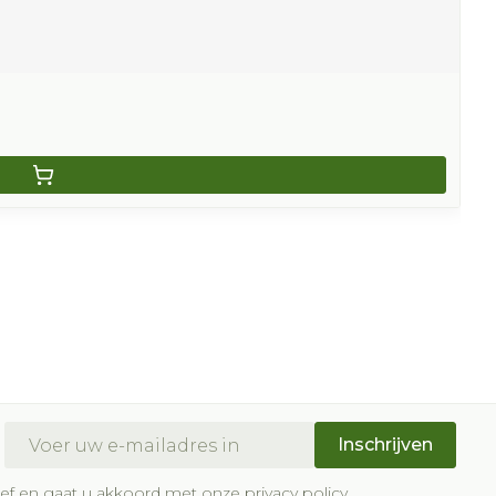
E-mail adres
Inschrijven
brief en gaat u akkoord met onze
privacy policy
.