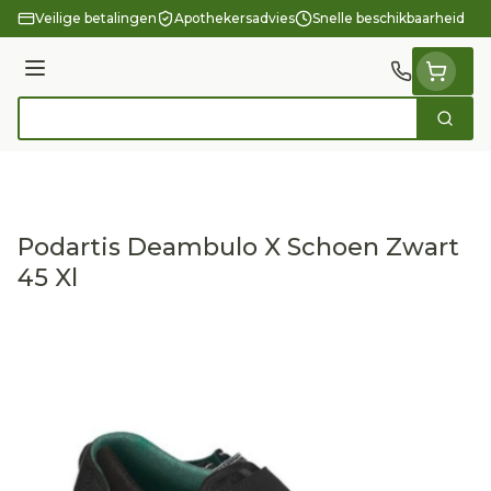
Ga naar de inhoud
Veilige betalingen
Apothekersadvies
Snelle beschikbaarheid
Menu
Zoek
Product, merk, categorie...
Podartis Deambulo X Schoen Zwart
45 Xl