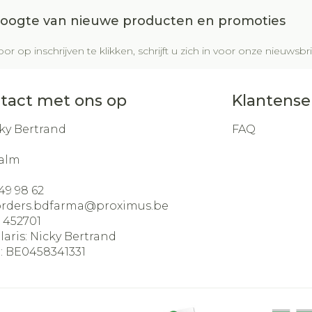
 hoogte van nieuwe producten en promoties
or op inschrijven te klikken, schrijft u zich in voor onze nieuws
tact met ons op
Klantense
ky Bertrand
FAQ
alm
49 98 62
orders.bdfarma@
proximus.be
:
452701
laris:
Nicky Bertrand
:
BE0458341331