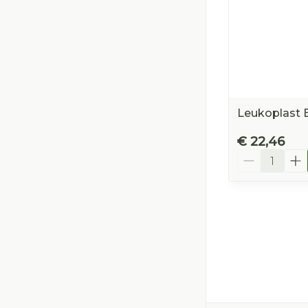
Leukoplast E
€ 22,46
Aantal