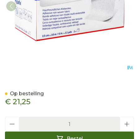
Hypafix 15,0cmx10,0m 1 7
Op bestelling
€ 21,25
Aantal
Bestel