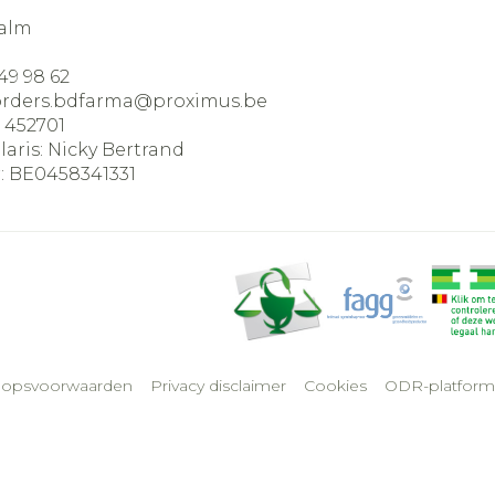
alm
49 98 62
orders.bdfarma@
proximus.be
:
452701
laris:
Nicky Bertrand
:
BE0458341331
oopsvoorwaarden
Privacy disclaimer
Cookies
ODR-platform