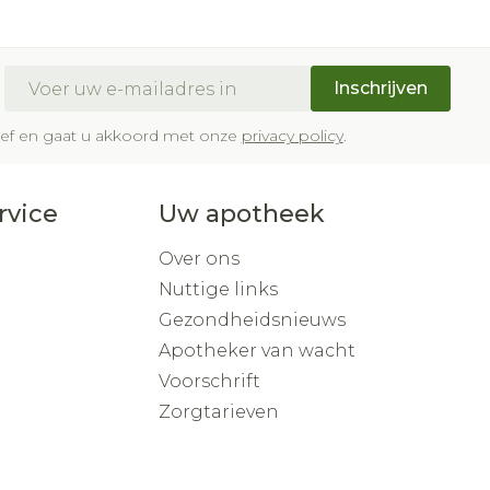
Buik
om
p penselen en
ing en zuurstof
Doffe huid
Diverse geneesmiddelen
ksvoorwerpen
Arm
eer
er
Toon meer
r - oogpotlood
E-mail adres
Elleboog
Inschrijven
a
Enkel en voet
Haar
Zelfbruiner
gen - decubitis
brief en gaat u akkoord met onze
privacy policy
.
haduw
Toon meer
eer
eer
rvice
Uw apotheek
Scheren
Over ons
Nuttige links
CBD
Gezondheidsnieuws
Apotheker van wacht
Voorschrift
Zorgtarieven