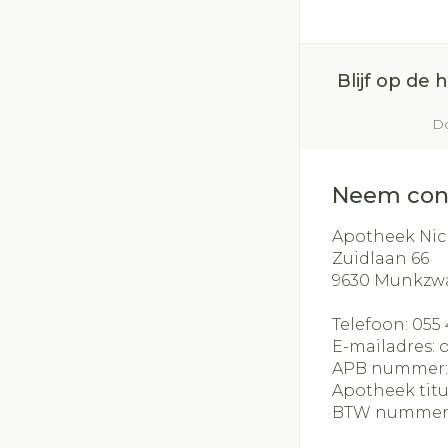
slijmhoest
Batterijen
Handhygiëne
Massagebalse
Toebehoren
Manicure & pe
inhalatie
Blijf op de
Steriel materia
Mond
Do
Hormonaal stel
Droge mond
Neem con
Elektrische ta
Interdentaal - f
Apotheek Nic
Zuidlaan 66
Kunstgebit
9630
Munkzw
Toon meer
Telefoon:
055 
E-mailadres:
APB nummer
Apotheek titu
BTW nummer