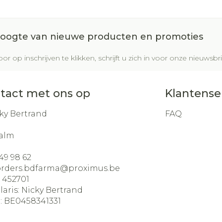
 hoogte van nieuwe producten en promoties
or op inschrijven te klikken, schrijft u zich in voor onze nieuws
tact met ons op
Klantense
ky Bertrand
FAQ
alm
49 98 62
orders.bdfarma@
proximus.be
:
452701
laris:
Nicky Bertrand
:
BE0458341331