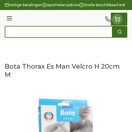
Ga naar de inhoud
Veilige betalingen
Apothekersadvies
Snelle beschikbaarheid
Menu
Zoek
Product, merk, categorie...
Bota Thorax Es Man Velcro H 20cm
M