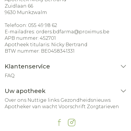
Zuidlaan 66
9630
Munkzwalm
Telefoon:
055 49 98 62
E-mailadres:
orders.bdfarma@
proximus.be
APB nummer:
452701
Apotheek titularis:
Nicky Bertrand
BTW nummer:
BE0458341331
Klantenservice
FAQ
Uw apotheek
Over ons
Nuttige links
Gezondheidsnieuws
Apotheker van wacht
Voorschrift
Zorgtarieven