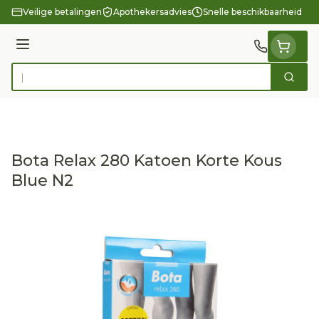
Ga naar de inhoud
Veilige betalingen
Apothekersadvies
Snelle beschikbaarheid
Menu
Zoek
Product, merk, categorie...
Bota Relax 280 Katoen Korte Kous
Blue N2