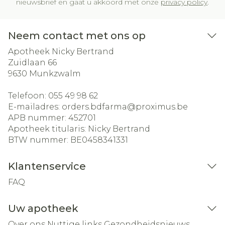
nieuwsbrief en gaat u akkoord met onze
privacy policy
.
Neem contact met ons op
Apotheek Nicky Bertrand
Zuidlaan 66
9630
Munkzwalm
Telefoon:
055 49 98 62
E-mailadres:
orders.bdfarma@
proximus.be
APB nummer:
452701
Apotheek titularis:
Nicky Bertrand
BTW nummer:
BE0458341331
Klantenservice
FAQ
Uw apotheek
Over ons
Nuttige links
Gezondheidsnieuws