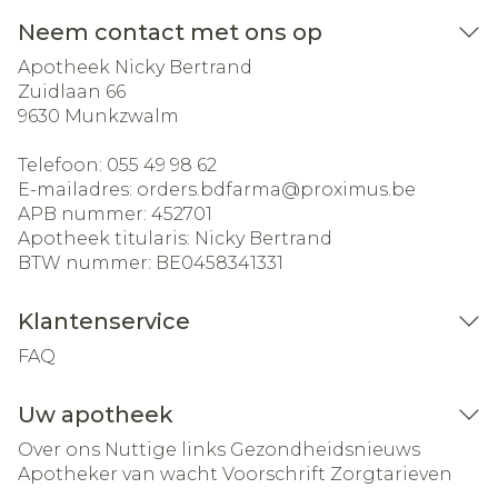
Neem contact met ons op
Apotheek Nicky Bertrand
Zuidlaan 66
9630
Munkzwalm
Telefoon:
055 49 98 62
E-mailadres:
orders.bdfarma@
proximus.be
APB nummer:
452701
Apotheek titularis:
Nicky Bertrand
BTW nummer:
BE0458341331
Klantenservice
FAQ
Uw apotheek
Over ons
Nuttige links
Gezondheidsnieuws
Apotheker van wacht
Voorschrift
Zorgtarieven