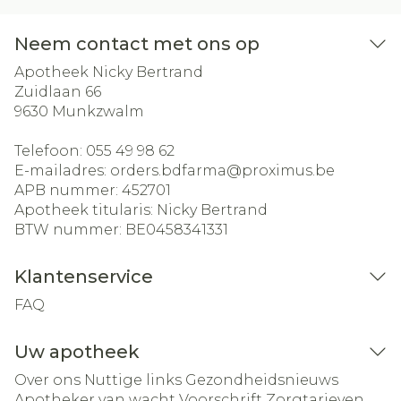
Neem contact met ons op
Apotheek Nicky Bertrand
Zuidlaan 66
9630
Munkzwalm
Telefoon:
055 49 98 62
E-mailadres:
orders.bdfarma@
proximus.be
APB nummer:
452701
Apotheek titularis:
Nicky Bertrand
BTW nummer:
BE0458341331
Klantenservice
FAQ
Uw apotheek
Over ons
Nuttige links
Gezondheidsnieuws
Apotheker van wacht
Voorschrift
Zorgtarieven