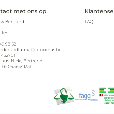
tact met ons op
Klantense
ky Bertrand
FAQ
alm
49 98 62
orders.bdfarma@
proximus.be
:
452701
laris:
Nicky Bertrand
:
BE0458341331