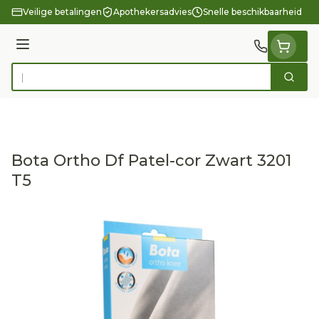
Ga naar de inhoud
Veilige betalingen
Apothekersadvies
Snelle beschikbaarheid
Menu
Zoek
Product, merk, categorie...
Bota Ortho Df Patel-cor Zwart 3201
T5