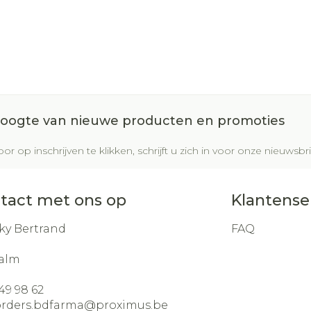
 hoogte van nieuwe producten en promoties
or op inschrijven te klikken, schrijft u zich in voor onze nieuws
tact met ons op
Klantense
ky Bertrand
FAQ
alm
49 98 62
orders.bdfarma@
proximus.be