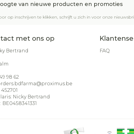
 hoogte van nieuwe producten en promoties
or op inschrijven te klikken, schrijft u zich in voor onze nieuws
tact met ons op
Klantense
ky Bertrand
FAQ
alm
49 98 62
orders.bdfarma@
proximus.be
:
452701
laris:
Nicky Bertrand
:
BE0458341331