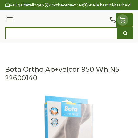
Ga naar de inhoud
Veilige betalingen
Apothekersadvies
Snelle beschikbaarheid
Menu
Zoek
Product, merk, categorie...
Bota Ortho Ab+velcor 950 Wh N5
22600140