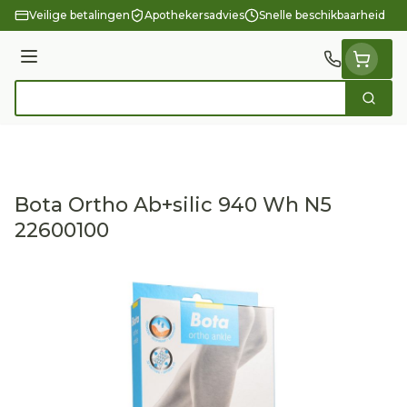
Ga naar de inhoud
Veilige betalingen
Apothekersadvies
Snelle beschikbaarheid
Menu
Zoek
Product, merk, categorie...
Bota Ortho Ab+silic 940 Wh N5
22600100