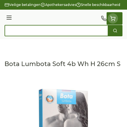
Ga naar de inhoud
Veilige betalingen
Apothekersadvies
Snelle beschikbaarheid
Menu
Zoek
Product, merk, categorie...
Bota Lumbota Soft 4b Wh H 26cm S