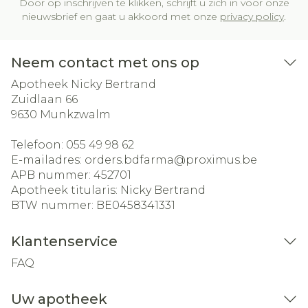
Door op inschrijven te klikken, schrijft u zich in voor onze
nieuwsbrief en gaat u akkoord met onze
privacy policy
.
Neem contact met ons op
Apotheek Nicky Bertrand
Zuidlaan 66
9630
Munkzwalm
Telefoon:
055 49 98 62
E-mailadres:
orders.bdfarma@
proximus.be
APB nummer:
452701
Apotheek titularis:
Nicky Bertrand
BTW nummer:
BE0458341331
Klantenservice
FAQ
Uw apotheek