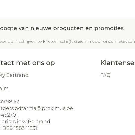
 hoogte van nieuwe producten en promoties
or op inschrijven te klikken, schrijft u zich in voor onze nieuws
tact met ons op
Klantense
ky Bertrand
FAQ
alm
49 98 62
orders.bdfarma@
proximus.be
:
452701
laris:
Nicky Bertrand
:
BE0458341331