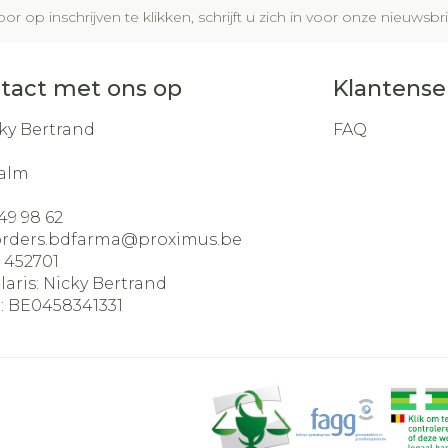
or op inschrijven te klikken, schrijft u zich in voor onze nieuws
tact met ons op
Klantense
ky Bertrand
FAQ
alm
49 98 62
orders.bdfarma@
proximus.be
:
452701
laris:
Nicky Bertrand
:
BE0458341331